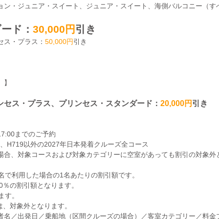
ョン・ジュニア・スイート、ジュニア・スイート、海側バルコニー（す
ダード：
30,000円
引き
セス・プラス：
50,000円
引き
）】
ンセス・プラス、プリンセス・スタンダード：
20,000円
引き
17:00までのご予約
、H719以外の2027年日本発着クルーズ全コース
場合、対象コースおよび対象カテゴリーに空室があっても割引の対象外
2名で利用した場合の1名あたりの割引額です。
00％の割引額となります。
ます。
目は、対象外となります。
者名／出発日／乗船地（区間クルーズの場合）／客室カテゴリー／料金