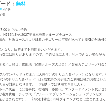
ダード：
無料
0円
×泊数
泊数
17:00までのご予約
、H719以外の2027年日本発着クルーズ全コース
場合、対象コースおよび対象カテゴリーに空室があっても割引の対象外
配となり、回答までお時間をいただきます。
入れ数には限りがありますので、予約状況により、利用できない場合があ
者名／出発日／乗船地（区間クルーズの場合）／客室カテゴリー／料金
はプルマンベッド（壁または天井付けの折りたたみベッド）になります。
付けの折りたたみベッド）は9歳未満のお子様のご利用は極力お控えい
6人目が対象となります。（3名以下では利用できません）。
ルーズ代金）には食事代、宿泊費、移動代、エンターテイメント代が含
び港湾費用、チップ代 「クルー・アプリシエーション」（プリンセス
金が含まれます）、一部の有料施設·有料ダイニングなどは含まれません