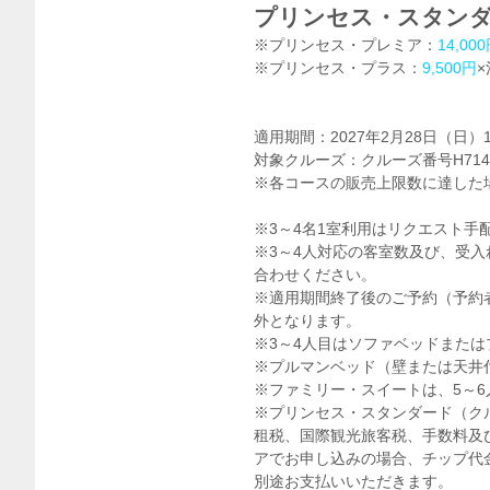
プリンセス・スタン
※プリンセス・プレミア：
14,00
※プリンセス・プラス：
9,500円
×
適用期間：2027年2月28日（日）
対象クルーズ：クルーズ番号H714
※各コースの販売上限数に達した
※3～4名1室利用はリクエスト手
※3～4人対応の客室数及び、受
合わせください。
※適用期間終了後のご予約（予約
外となります。
※3～4人目はソファベッドまた
※プルマンベッド（壁または天井
※ファミリー・スイートは、5～
※プリンセス・スタンダード（ク
租税、国際観光旅客税、手数料及
アでお申し込みの場合、チップ代
別途お支払いいただきます。