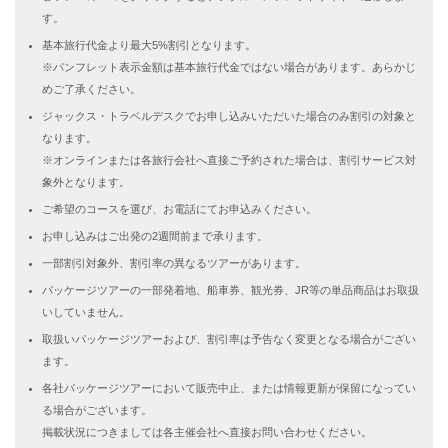
す。
基本旅行代金より最大5%割引となります。
※パンフレット表示金額は基本旅行代金ではない場合があります。あらかじ
めご了承ください。
ジャックス・トラベルデスクでお申し込みいただいた場合のみ割引の対象と
なります。
※オンラインまたは各旅行会社へ直接ご予約された場合は、割引サービス対
象外となります。
ご希望のコースを選び、お電話にてお申込みください。
お申し込みはご出発の2週間前まで承ります。
一部割引対象外、割引率の異なるツアーがあります。
パッケージツアーの一部発着地、船車券、観光券、JR等の単品商品はお取扱
いしていません。
取扱いパッケージツアーおよび、割引率は予告なく変更となる場合がござい
ます。
各社パッケージツアーにおいて販売中止、または情報更新が保留になってい
る場合がございます。
掲載状況につきましては各主催会社へ直接お問い合わせください。