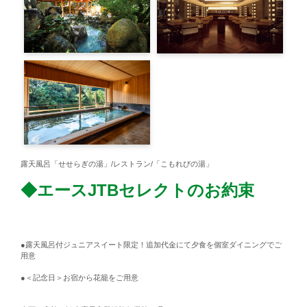
露天風呂「せせらぎの湯」/レストラン/「こもれびの湯」
◆エースJTBセレクトのお約束
●露天風呂付ジュニアスイート限定！追加代金にて夕食を個室ダイニングでご
用意
●＜記念日＞お宿から花籠をご用意